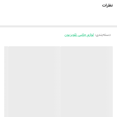
اقلام همراه محصول
۴عدد رولپلاک/ ۴عدد پیچ برای دیوار/ ۸ عدد پیچ
نظرات
مخصوص تلویزیون
دسته‌بندی
:
لوازم جانبی تلویزیون