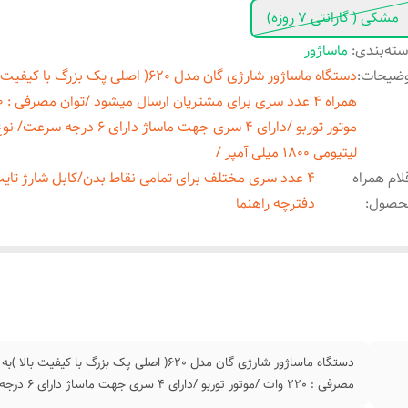
مشکی ( گارانتی 7 روزه)
ته‌بندی
:
ماساژور
وضیحات
:
دستگاه ماساژور شارژی گان مدل 620( اصلی پک بزرگ با ک
موتور توربو /دارای 4 سری جهت ماساژ دارای 6 د
لیتیومی 1800 میلی آمپر /
لام همراه
4 عدد سری مختلف برای تمامی نقاط بدن/کابل شارژ تا
حصول
:
دفترچه راهنما
مصرفی : 220 وات /موتور توربو /دارای 4 سری جهت ماساژ دارای 6 درجه سرعت/ نوع باتری : لیتیومی 1800 میلی آمپر /