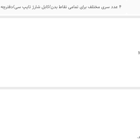
4 عدد سری مختلف برای تمامی نقاط بدن/کابل شارژ تایپ سی/دفترچه راهنما
تواند دردهای عضلانی را بعد از ورزش تسکین دهد ، سفتی عضلات و خستگی را کاهش
.