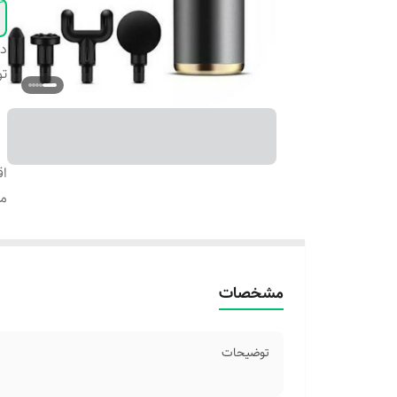
دس
ت
اق
م
مشخصات
توضیحات