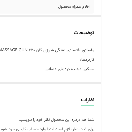
اقلام همراه محصول
توضیحات
ماساژور اقتصادی تفنگی شارژی گان MASSAGE GUN 620
کاربردها:
تسکین دهنده دردهای عضلانی
شل کنندگی عضلات
رفع گرفتگی عضلات
دارای 6 دور مختلف رلیف کننده
نظرات
بدون صدا و حرفه ای
قابلیت استفاده در باشگاه و مخصوص ماسور ها
شما هم درباره این محصول نظر خود را بنویسید.
ماساژور برقی ضربه ای دارای موتور قدرتمندی است. که می 
برای ثبت نظر، لازم است ابتدا وارد حساب کاربری خود شوید