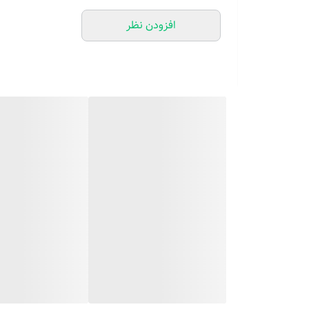
کند.فناوری جدید کاهش نویز ، قدرت قوی ، حداقل سر و صدا. 
افزودن نظر
6 شدت ماساژ مختلف ، سرعت ضربه 2100-3600 در دقیقه ، می توانید شدت را تنظیم کرده و ماساژ را با توجه به نوع عضله و بعد از ورزش آرامش بخش کوفتکی عضلات شما باشد