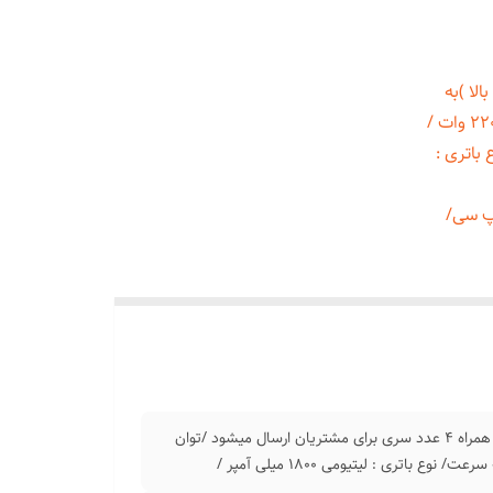
یفیت بالا )به
همراه 4 عدد سری برای مشتریان ارسال میشود /توان مصرفی : 220 وات /
رجه سرعت/ نوع باتری :
یپ سی/
دستگاه ماساژور شارژی گان مدل 620( اصلی پک بزرگ با کیفیت بالا )به همراه 4 عدد سری برای مشتریان ارسال میشود /توان