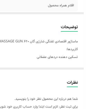
اقلام همراه محصول
توضیحات
ماساژور اقتصادی تفنگی شارژی گان MASSAGE GUN 620
کاربردها:
تسکین دهنده دردهای عضلانی
شل کنندگی عضلات
رفع گرفتگی عضلات
دارای 6 دور مختلف رلیف کننده
نظرات
بدون صدا و حرفه ای
قابلیت استفاده در باشگاه و مخصوص ماسور ها
شما هم درباره این محصول نظر خود را بنویسید.
ماساژور برقی ضربه ای دارای موتور قدرتمندی است. که می 
برای ثبت نظر، لازم است ابتدا وارد حساب کاربری خود شوید