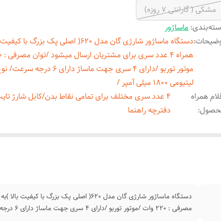
مشکی ( گارانتی 7 روزه)
ته‌بندی
:
ماساژور
وضیحات
:
دستگاه ماساژور شارژی گان مدل 620( اصلی پک بزرگ با ک
موتور توربو /دارای 4 سری جهت ماساژ دارای 6 د
لیتیومی 1800 میلی آمپر /
لام همراه
4 عدد سری مختلف برای تمامی نقاط بدن/کابل شارژ تا
حصول
:
دفترچه راهنما
مصرفی : 220 وات /موتور توربو /دارای 4 سری جهت ماساژ دارای 6 درجه سرعت/ نوع باتری : لیتیومی 1800 میلی آمپر /