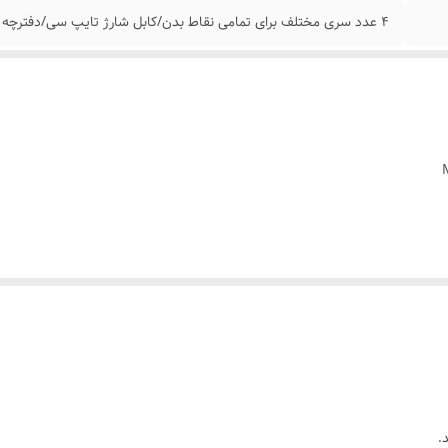
4 عدد سری مختلف برای تمامی نقاط بدن/کابل شارژ تایپ سی/دفترچه راهنما
تواند دردهای عضلانی را بعد از ورزش تسکین دهد ، سفتی عضلات و خستگی را کاهش
.