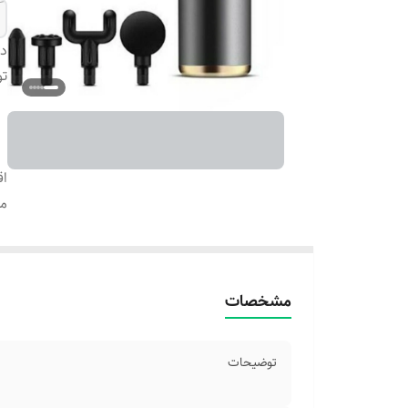
دس
ت
اق
م
مشخصات
توضیحات