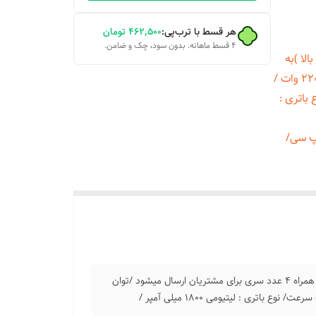
هر قسط با ترب‌پی:
۴۶۲٬۵۰۰
تومان
۴ قسط ماهانه. بدون سود، چک و ضامن.
یفیت بالا )به
همراه 4 عدد سری برای مشتریان ارسال میشود /توان مصرفی : 220 وات /
رجه سرعت/ نوع باتری :
یپ سی/
دستگاه ماساژور شارژی گان مدل 620( اصلی پک بزرگ با کیفیت بالا )به همراه 4 عدد سری برای مشتریان ارسال میشود /توان