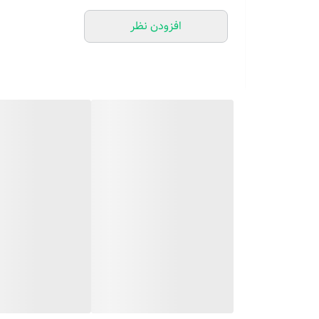
کند.فناوری جدید کاهش نویز ، قدرت قوی ، حداقل سر و صدا. 
افزودن نظر
6 شدت ماساژ مختلف ، سرعت ضربه 2100-3600 در دقیقه ، می توانید شدت را تنظیم کرده و ماساژ را با توجه به نوع عضله و بعد از ورزش آرامش بخش کوفتکی عضلات شما باشد