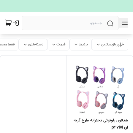
پربازدیدترین
برندها
قیمت
دسته‌بندی
فقط محصو
هدفون بلوتوثی دخترانه طرح گربه
ای p47M