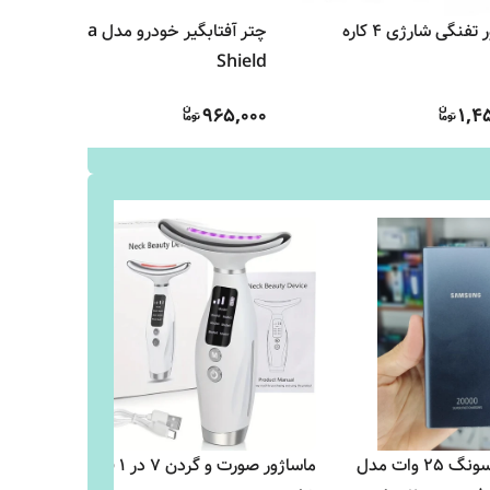
ماساژور تفنگی شارژی 4 کاره
چتر آفتابگیر خودرو مدل Brella
Shield
965,000
1,4
پاوربانک سامسونگ 25 وات مدل
ماساژور صورت و گردن ۷ در ۱ قابل
پاوربان