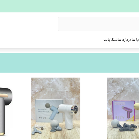
ا ما
درباره ما
شکایات