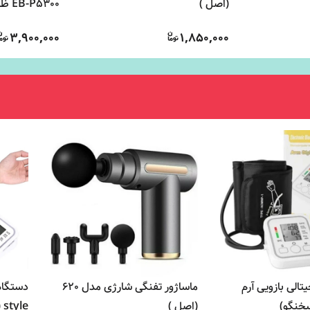
(اصل )
آمپر
3,900,000
1,850,000
الی بازویی آرم
ماساژور تفنگی شارژی مدل 620
سخنگو)
(اصل )
style (سخنگو فارسی)