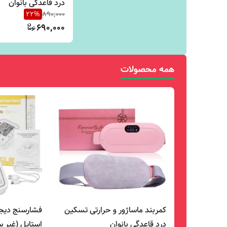
درد قاعدگی بانوان
22
%
890,000
690,000
همه محصولات
کمربند ماساژور و حرارتی تسکین
فشارسنج دیجیت
درد قاعدگی بانوان
استایل (غیر 