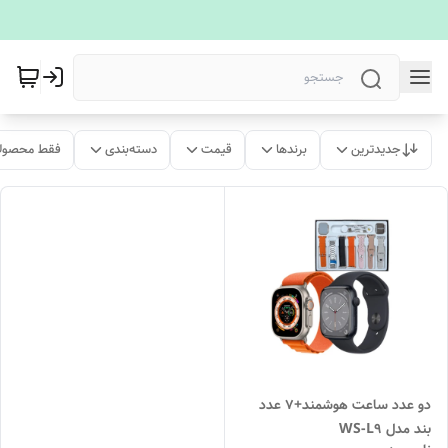
جدیدترین
برندها
قیمت
دسته‌بندی
فقط محصولا
دو عدد ساعت هوشمند+7 عدد
بند مدل WS-L9