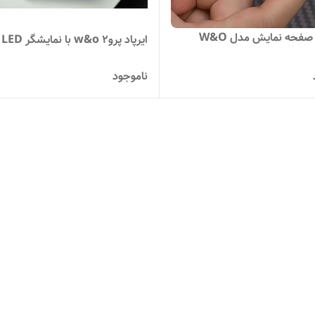
ا صفحه نمایش مدل W&O
ایرپاد پرو۲ w&o با نمایشگر LED
ناموجود