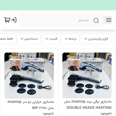
پربازدیدترین
برندها
قیمت
دسته‌بندی
فقط محصو
ماساژور برقی برند maxtop مدل
ماساژور حرارتی دو سر maxtop
DOUBLE HEADS HEATING
مدل MP-2251
ناموجود
ناموجود