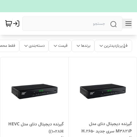
پربازدیدترین
برندها
قیمت
دسته‌بندی
فقط محصو
گیرنده دیجیتال دنای مدل
گیرنده دیجیتال دنای مدل HEVC
M3821P سری جدید H.265-
(1028H)