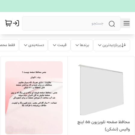
پربازدیدترین
برندها
قیمت
دسته‌بندی
فقط محصو
محافظ صفحه تلویزیون 55 اینچ
والیس (نشکن)