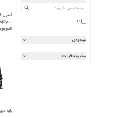
کنترل غ
LG
AN-MR500 (بد
ناموجود
موجودی
محدوده قیمت
پایه دیواری ت