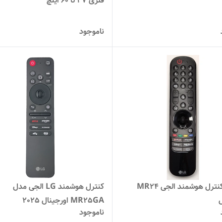
فلزی ۳۷ تا ۶۰ اینچ
ناموجود
ریموت کنترل هوشمند الجی MR24
کنترل هوشمند LG الجی مدل
ل
MR25GA اورجینال 2025
ناموجود