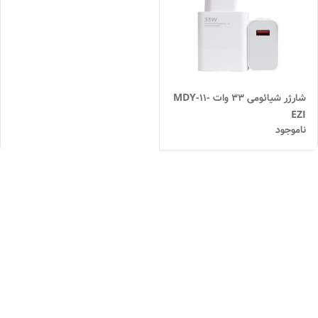
شارژر شیائومی 33 وات MDY-11-
EZI
ناموجود