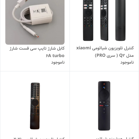
کنترل تلویزیون شیائومی xiaomi
کابل شارژ تایپ سی فست شارژ
مدل Q2 ( سری PRO)
6A turbo
ناموجود
ناموجود