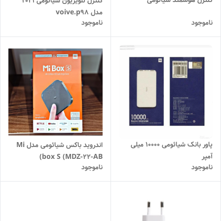
کنترل هوشمند شیائومی
کنترل تلویزیون شیائومی ۲۰۲۱
مدل voive.p98
ناموجود
ناموجود
پاور بانک شیائومی 10000 میلی
اندروید باکس شیائومی مدل Mi
آمپر
box S (MDZ-22-AB)
ناموجود
ناموجود