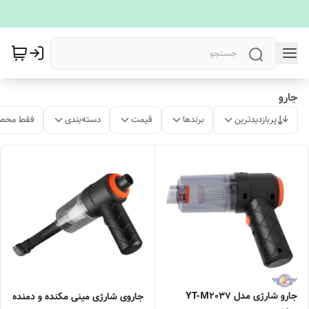
جارو
پربازدیدترین
برندها
قیمت
دسته‌بندی
فقط محصو
جارو شارژی مدل YT-M2037
جاروی شارژی مینی مکنده و دمنده