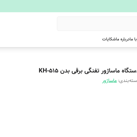
ا ما
درباره ما
شکایات
تگاه ماساژور تفنگی برقی بدن KH-515
ته‌بندی
:
ماساژور