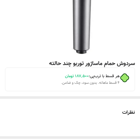
سردوش حمام ماساژور توربو چند حالته
هر قسط با ترب‌پی:
۱۸۷٬۵۰۰
تومان
۴ قسط ماهانه. بدون سود، چک و ضامن.
نظرات