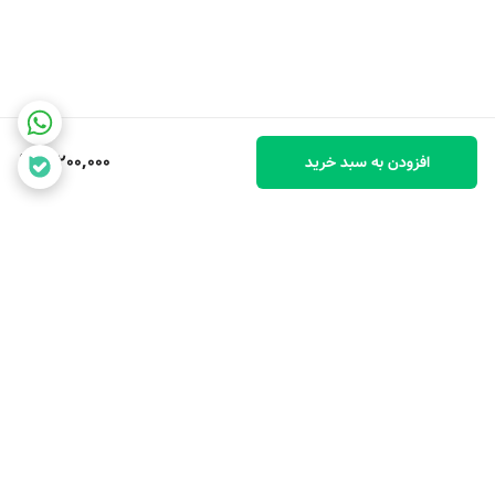
تهویه و خنک کردن محیط در روزهای گرم
کارگاه‌ها و محیط‌های صنعتی کوچک
استفاده در خودرو، باغ و حتی در سفر
وزن سبک، قابلیت حمل آسان و عملکرد بی‌سیم، این فن را به ابزاری همه‌کاره
3,200,000
افزودن به سبد خرید
و کاربردی تبدیل کرده است.
طراحی با کیفیت و دوام بالا
این فن جت توسط برند Generic تولید شده و از مواد مقاوم و باکیفیت
ساخته شده است. بدنه دستگاه در برابر ضربه‌های جزئی مقاوم است و طول
عمر بالایی دارد. علاوه بر این، طراحی ارگونومیک آن باعث می‌شود که حتی در
استفاده طولانی‌مدت نیز دست شما خسته نشود و کنترل دستگاه به راحتی
حفظ شود.
برگشت به بالا