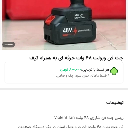
جت فن ویولت 48 وات حرفه ای به همراه کیف
هر قسط با ترب‌پی:
۸۰۰٬۰۰۰
تومان
۴ قسط ماهانه. بدون سود، چک و ضامن.
توضیحات
ررسی جت فن شارژی 48 ولت Violent fan
فن جت توربو ۴۸ ولت؛ قدرت و حمل آسان در یک دستگاه جمع‌وجور