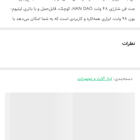
جت فن شارژی 48 ولت HAN DAO، کوچک، قابل‌حمل و با باتری لیتیوم-
یون ۴۸ ولت، ابزاری همه‌کاره و کاربردی است که به شما امکان می‌دهد با
سهولت، جریان هوای قدرتمند را در هر مکان و موقعیتی تجربه کنید. در
دنیای امروز، ابزارهای دمنده دستی تنها برای ایجاد باد یا خنک کردن محیط
نظرات
نیستند، بلکه وسیله‌ای ضروری برای پاکسازی سریع، خشک کردن سطوح و
حتی کمک به تهویه در فضای باز یا بسته محسوب می‌شوند. این دستگاه با
طراحی سبک، قابل حمل و قابلیت استفاده بی‌سیم، تجربه‌ای حرفه‌ای و راحت
دسته‌بندی
:
را برای کاربران فراهم می‌کند.
ابزار آلات و تجهیزات
در ادامه به بررسی کامل این فن جت توربو، ویژگی‌ها، مزایا و دلایل انتخاب
آن می‌پردازیم تا شما بتوانید با آگاهی کامل، بهترین تصمیم را برای خرید خود
بگیرید.
طراحی کوچک و سبک؛ همراه همیشگی شما
یکی از برجسته‌ترین ویژگی‌های این فن جت توربو کوچک، طراحی جمع‌وجور و
وزن سبک آن است. این دستگاه به راحتی در دست جای می‌گیرد و می‌توان