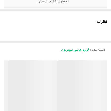
محصول شفاف هستش.
سایر
محافظ صفحه ۴۹ اینچ کاویلونWALLIS نوعی
طلق یا ورق فشرده نشکن از متریال خاص تولید
نظرات
خارج از کشور می باشد که به شکل ورق هایی
با ابعاد استاندارد واردات میشنود و
سایر توضیحات
به عنوان سپری شفاف برای تلویزیون ها عمل می
کند، که صفحه نمایش شکننده ی تلویزیون را از
دسته‌بندی
:
لوازم جانبی تلویزیون
آسیب، خراش، لکه ی اثر انگشت، پرتاب اسباب
بازی توسط کودکان و یا هر وسیله ی دیگری در
امان نگه می دارد