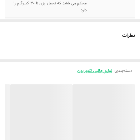
محکم می باشد که تحمل وزن تا 30 کیلوگرم را
دارد
ابعاد میله
طول میله 52 سانتی متر می باشد که تا سایز
55 جوابگو هست
نظرات
سایر توضیحات
مخصوص تمامی سایزها وتمامی تلویزیون ها(به
جای پیچ های پشت تلویزیون متصل میشود)
توضیحات نصب
پشت تمامی تلویزیون ها ۴ عدد جای پیچ وجود
دسته‌بندی
:
لوازم جانبی تلویزیون
دارد این پایه به آن محل متصل میشود و
تلویزیون روی میز قرار میگیرد