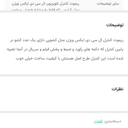
سایر توضیحات
ریموت کنترل تلویزیون ال سی دی ایکس ویژن
مدل کشویی که فقط به مشابه خودش میخورد
ریموت کنترل سازگار
تلویزیون
توضیحات
با
ریموت کنترل ال سی دی ایکس ویژن مدل کشویی دارای یک عدد کشو در
تعداد کلیدها
27
پایین کنترل که دکمه های رکورد و ضبط و پخش فیلم و سریال در آنجا تعبیه
ابعاد
25 سانتی‌متر
شده است این کنترل طرح اصل هستش با کیفیت ساخت خیلی خوب
نظرات
دسته‌بندی
:
کنترل