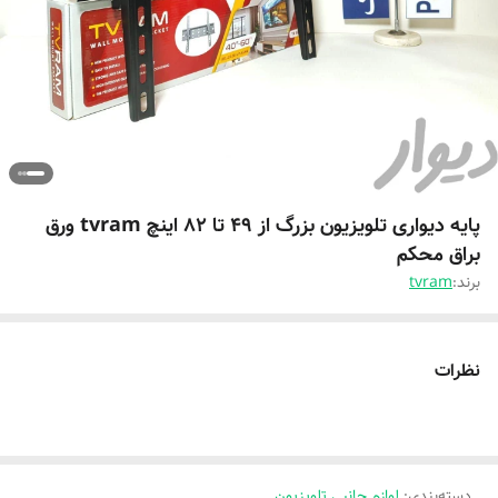
پایه دیواری تلویزیون بزرگ از 49 تا 82 اینچ tvram ورق
براق محکم
برند:
tvram
نظرات
دسته‌بندی
:
لوازم جانبی تلویزیون