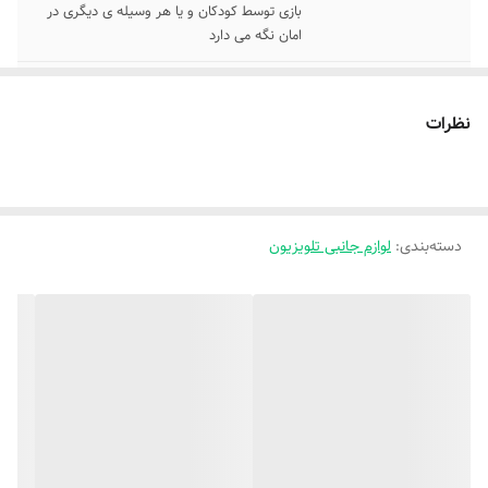
بازی توسط کودکان و یا هر وسیله ی دیگری در
امان نگه می دارد
توضیحات کلی
این محصول ساخته شده از ورق های پلکسی
وارداتی از کشور اندونزی است و توسط دو بند از
نظرات
سوراخ های بالا و پایین محصول روی
قاب تلویزیون نصب می شود.
سایر توضیحات
ضخامت ورق ۲ میلی متر است، مقاومت هر
ورق پلکسی بسته به ضخامت آن بین ۱۱ تا ۲۰
دسته‌بندی
:
لوازم جانبی تلویزیون
برابر شیشه می باشد و نور را مانند آن عبور می
دهد
نوع جنس
برند MARGA CIPTA ساخت اندونزی ورق
پلکسی کست