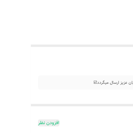
 عزیز ارسال میگردد☑️
افزودن نظر