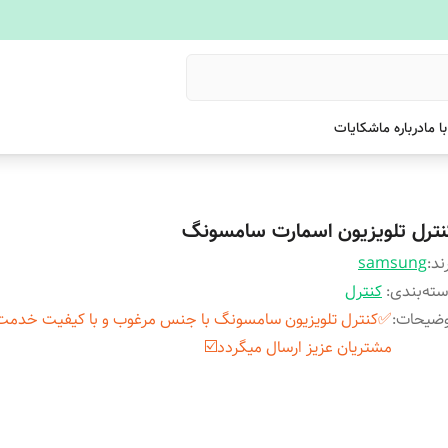
ا ما
درباره ما
شکایات
نترل تلویزیون اسمارت سامسونگ
ند:
samsung
ته‌بندی
:
کنترل
وضیحات
:
✅کنترل تلویزیون سامسونگ با جنس مرغوب و با کیفیت خدمت
مشتریان عزیز ارسال میگردد☑️