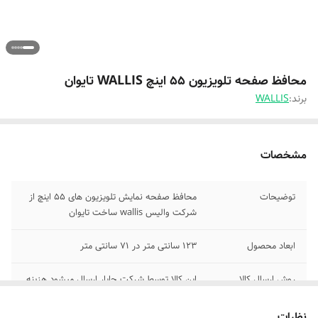
محافظ صفحه تلویزیون 55 اینچ WALLIS تایوان
برند:
WALLIS
مشخصات
توضیحات
محافظ صفحه نمایش تلویزیون های 55 اینچ از
شرکت والیس wallis ساخت تایوان
ابعاد محصول
123 سانتی متر در 71 سانتی متر
روش ارسال کالا
این کالا توسط شرکت چاپار ارسال میشود هزینه
ارسال حدود مابین 90 الی 110 تومان است که
درب منزل کرایه را پرداخت میکنید
نظرات