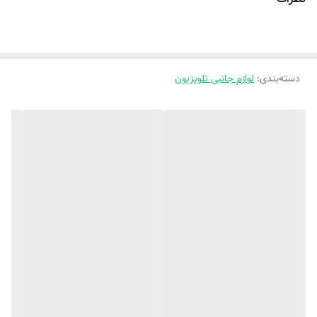
روش خرید کالا
با انتخاب گزینه افزودن به سبد خرید این
محصول را انتخاب کنید و وارد سایت بشوید و
پرداخت را انجام بدهید
دسته‌بندی
:
لوازم جانبی تلویزیون
توضیحات نوع جنس
جنس ورق ساخته شده :PET پت است
ورق
راهنمایی و پشتیبانی
راهنمایی و پشتیبانی خرید محصول از طریق
واتس آپ یا ایتا یا از طریق تماس با شماره
09194518852 می باشد