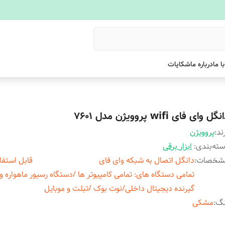
ا ما
درباره ما
شکایات
گل وای فای wifi پروویژن مدل 7601
ند:
پروویژن
ته‌بندی
:
ابزار برقی
شخصات
:
دانگل اتصال به شبکه وای فای قابل استفاده 
تمامی دستگاه های: تمامی کامپیوتر ها /دستگاه رسیور ماهواره و
گیرنده دیجیتال داخلی/نوت بوک /تبلت و موبایل
نگ
:
مشکی