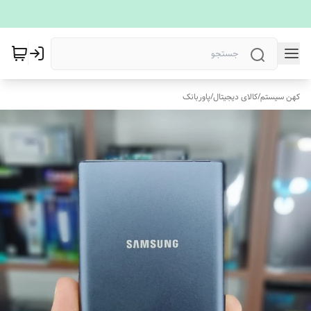
کهن سیستم
/
کالای دیجیتال
/
پاوربانک