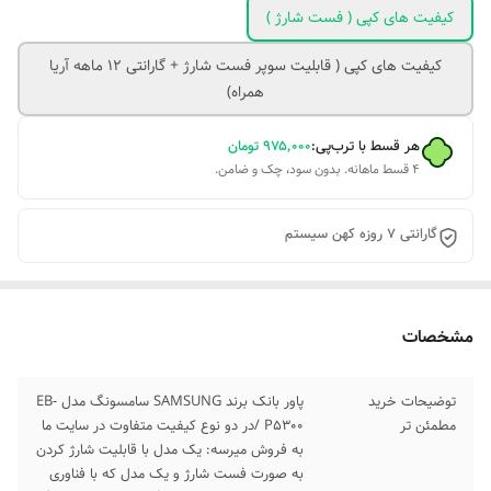
کیفیت های کپی ( فست شارژ )
کیفیت های کپی ( قابلیت سوپر فست شارژ + گارانتی 12 ماهه آریا
همراه)
هر قسط با ترب‌پی:
۹۷۵٬۰۰۰
تومان
۴ قسط ماهانه. بدون سود، چک و ضامن.
گارانتی 7 روزه کهن سیستم
مشخصات
توضیحات خرید
پاور بانک برند SAMSUNG سامسونگ مدل EB-
مطمئن تر
P5300 /در دو نوع کیفیت متفاوت در سایت ما
به فروش میرسه: یک مدل با قابلیت شارژ کردن
به صورت فست شارژ و یک مدل که با فناوری