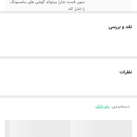
سوپر فست شارژ میتواند گوشی های سامسونگ
را شارژ کند
توضیحات کلی
شدت جریان خروجی: 5.0 آمپر ظرفیت: 20000
نقد و بررسی
میلی آمپر ساعت تعداد درگاه خروجی: سه عدد
ویژگی های خاص: طراحی زیبا، قابلیت سوپر
فست شارژ 25 واتی، دارای تکنولوژی Quick
Charge 2.0 و Power Delivery 3.0
امکانات و قابلیت‌ها
امکان شارژ تبلت (با شدت‌جریان ۲.۰ آمپر و
بالاتر) , امکان شارژ کردن سریع‌تر موبایل (با
نظرات
شدت‌جریان ۲.۰ آمپر و بالاتر) , تکنولوژی Quick
Charge 2.0 , شارژ ایمن (MultiProtect) , شارژ
شدن سریع پاوربانک (با شدت‌جریان ۲.۰ آمپر و
بالاتر)
دسته‌بندی
:
پاوربانک
نوع باتری
☑️لیتیوم یونی با ظرفیت واقعی 20هزار میلی
آمپر
پورت ها
تعداد پورت خروجی : 3 عدد/ 2 عدد درگاه USB-