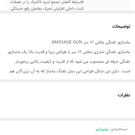
فاسیاها کاهش تجمع اسید لاکتیک را در عضلات
ثابت داخلی افزایش تحرک مفاصل رفع خستگی
عضلات
توضیحات
توضیحات کلی
ماساژور گان مدل massage gun دارای 12 عدد
سری قابل تعویض و کاربردی
ماساژور تفنگی مثلثی 12 سر MASSAGE GUN:
ماساژور تفنگی شارژی مثلثی 12 سر با طراحی زیبا و قدرت بالا یک ماساژور
تفنگی حرفه ای محسوب می شود که از قدرت و کیفیت بالایی برخوردار
است. دلیل این شکل طراحی این مدل تفنگ ماساژ که به آن تری گان هم
گفته می شود آن است که کاربر بتواند براحتی قسمتهایی از بدن مانند پشت
که دسترسی به آنان سخت است را هم توسط این محصول ماساژ دهد، کاری
نظرات
که با تفنگهای ماساژ معمولی نمی توان انجام داد.
این ماساژور دارای 6 سرعت مجزا می باشد که شما می توانید با تنظیم هر
سرعت میزان نفوذ ضربات به بافت را تنظیم کنید.
دسته‌بندی
:
ماساژور
از فواید این ماساژور می توان به موارد زیر اشاره کرد :