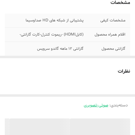
مشخصات
مشخصات کیفی
پشتیبانی از شبکه های HD صداوسیما
اقلام همراه محصول
(کابلHDMI) -ریموت کنترل-کارت گارانتی-
گارانتی محصول
گارانتی ۱۲ ماهه گاندو سرویس
توضیحات
سری جدید دستگاه های گیرنده دیجیتال
مکسیدر
نظرات
فرمت های عکس
PNG , BMP , JPG
قابل پخش
نوع دیکودر آنلاین
HEVC
دسته‌بندی
:
صوتی-تصویری
نوع تیونر
DVB-T2
رنگ
مشکی