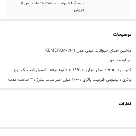
ماهه آریا همراه + خدمات 18 ماهه پس از
فروش
توضیحات
ماشين اصلاح حیوانات کیمی مدل KEMEI KM-1991
درباره محصول
کمپانی : kemei مدل تجاری : km-1991 نوع تیغه : استیل ضد زنگ نوع
باتری : لیتیومی ظرفیت باتری : 1000 میلی امپر مدت شارژ : 3 ساعت مدت
استفاده : 120 دقیقه فناوری اصلاح : حجم زن و خط زن استفاده : حیوانات
نظرات
ماشین اصلاح حیوانات کیمی مدل KM-1991 دستگاهی با عملکرد حرفه‌ای و با
کیفیت است. که برای کوتاه کردن موی انواع حیوانات خانگی مثل سگ، گربه
و حتی برای اسب و گاو با جثه کوچک، متوسط و بزرگ قابل استفاده است.