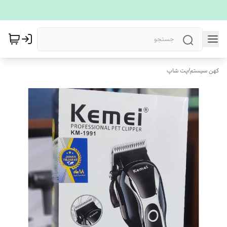
کهن سیستم
/
پت شاپ