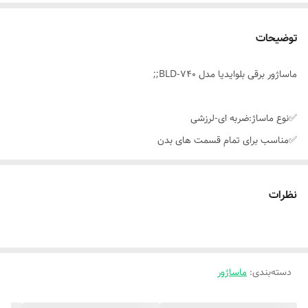
توضیحات
ماساژور برقی بلوایدیا مدل BLD-740;;
✅نوع ماساژ:ضربه ای-لرزشی
✅مناسب برای تمام قسمت های بدن
✅تسکین دهنده دردهای عضلانی
✅مناسب برای همه افراد مخصوصا ورزشکاران
نظرات
✅دارای ۴ سری مختلف
✅دارای ۶ درجه سرعت ماساژ
✅شارژر تایپ C
دسته‌بندی
:
ماساژور
✅هریک ساعت شارژر باتری هشت ساعت بازدهی
✅افزایش جریان گردش خون