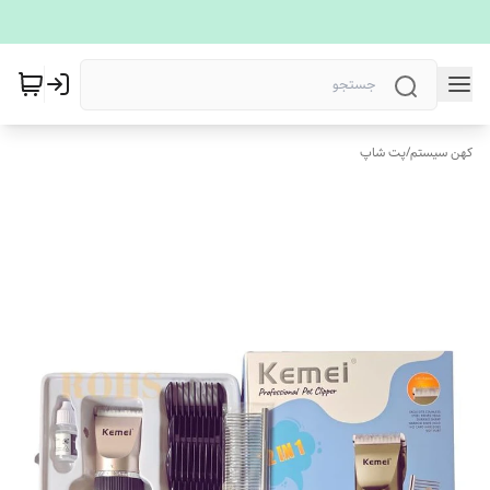
کهن سیستم
/
پت شاپ