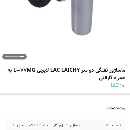
ماساژور تفنگی دو سر LAC LAICHY لایچی L-077MG به
همراه گارانتی
برند:
LAC
مشخصات
توضیحات
ماساژور شارژی گان از برند LAC لایچی مدل L-