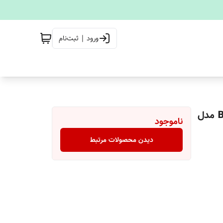
ورود | ثبت‌نام
ماساژور فیزیوتراپی خانگی تنس + دمپایی تراپی BlueIdea مدل
ناموجود
دیدن محصولات مرتبط