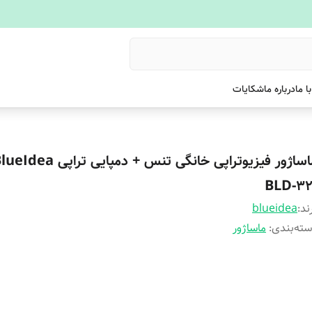
ا ما
درباره ما
شکایات
BLD-32
ند:
blueidea
ته‌بندی
:
ماساژور