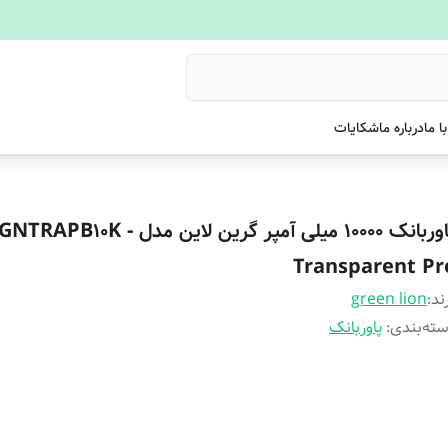
ا ما
درباره ما
شکایات
پاوربانک 10000 میلی آمپر گرین لاین مدل GNTRAPB10K -
Transparent Pr
ند:
green lion
ته‌بندی
:
پاوربانک