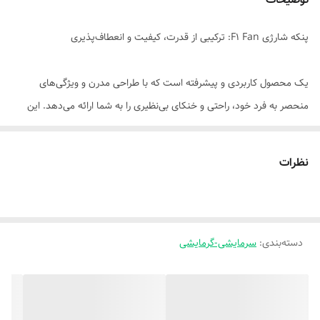
پنکه شارژی F1 Fan: ترکیبی از قدرت، کیفیت و انعطاف‌پذیری
یک محصول کاربردی و پیشرفته است که با طراحی مدرن و ویژگی‌های
منحصر به فرد خود، راحتی و خنکای بی‌نظیری را به شما ارائه می‌دهد. این
پنکه با قابلیت تنظیم ارتفاع، سرعت و عملکرد خودکار، گزینه‌ای ایده‌آل برای
منزل، محل کار و فضاهای مختلف است.
نظرات
ویژگی‌های برجسته:
دسته‌بندی
:
باتری قابل شارژ داخلی
سرمایشی-گرمایشی
معمولاً با ظرفیت بین 5000 تا 6000 میلی‌آمپر، قابل شارژ یا استفاده با کابل
USB و برق مسقیم