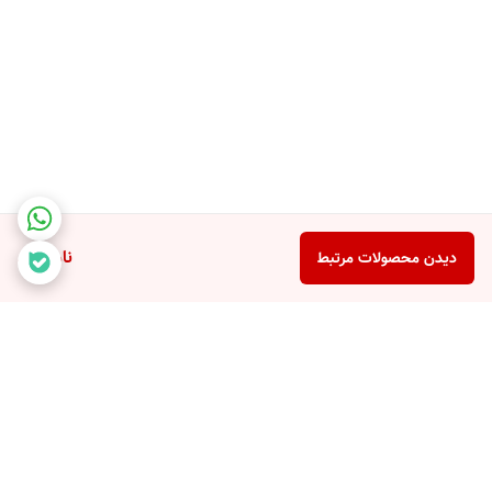
ایمن و راحت می‌کند.
مشخصات فنی:
نوع محصول: پنکه شارژی
تنظیم ارتفاع: ۳ حالت
حالت سرعت فن: ۴ حالت
ریموت کنترل: دارد
ناموجود
دیدن محصولات مرتبط
چرخش خودکار: دارد
قابلیت زمان‌بندی: دارد
ابعاد و وزن: طراحی سبک و قابل حمل
کاربردها:
مناسب برای استفاده در منزل و محل کار
ایده‌آل برای محیط‌های کوچک و بزرگ
انتخابی عالی برای فصول گرم سال