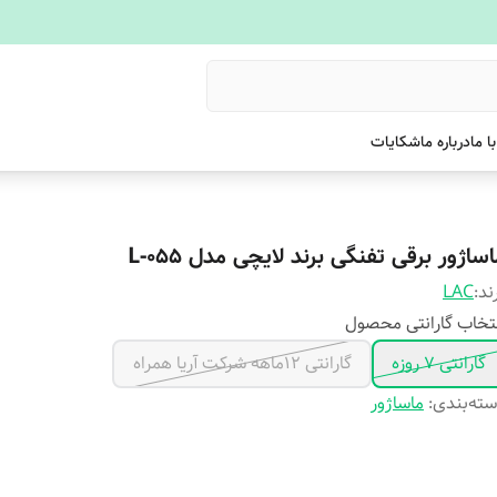
ا ما
درباره ما
شکایات
ساژور برقی تفنگی برند لایچی مدل L-055
ند:
LAC
تخاب گارانتی محصول
گارانتی 7 روزه
گارانتی 12ماهه شرکت آریا همراه
ته‌بندی
:
ماساژور