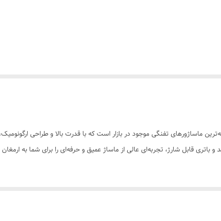
از جدیدترین و پیشرفته‌ترین ماساژورهای تفنگی موجود در بازار است که با قدرت بالا و طراحی
اتری قابل شارژ، تجربه‌ای عالی از ماساژ عمیق و حرفه‌ای را برای شما به ارمغان م
 ماساژور تفنگی LAC Laichy L-055MG به شما کمک می‌کند تا پس از یک روز طولانی و پر استرس، عضلات خود ر
ن می‌کند.