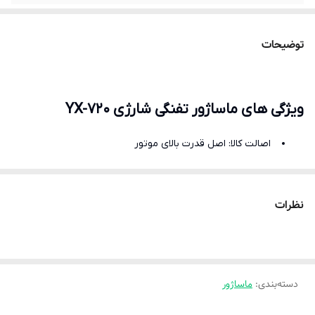
توضیحات
ویژگی های ماساژور تفنگی شارژی YX-720
اصالت کالا: اصل قدرت بالای موتور
وزن: 480 گرم
ابعاد:150*140*85 میلی متر
نظرات
باتری mAh 1200
ورودی برق 220V ~ 240V
تعداد دور در دقیقه:1800تا 3200 دور در دقیقه
دسته‌بندی
:
ماساژور
نوع ماساژ: چرخشی