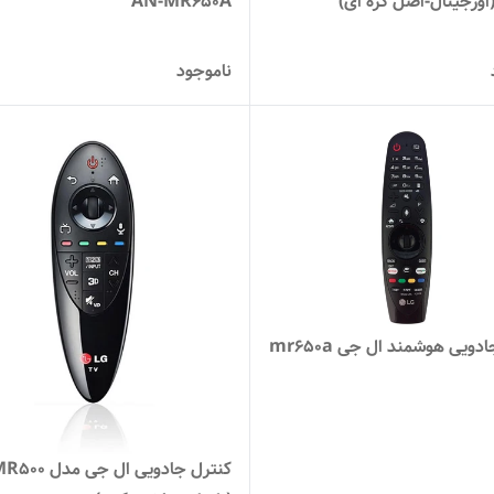
AN-MR650A
ناموجود
دویی هوشمند ال جی mr650a
کنترل جادویی ال ج