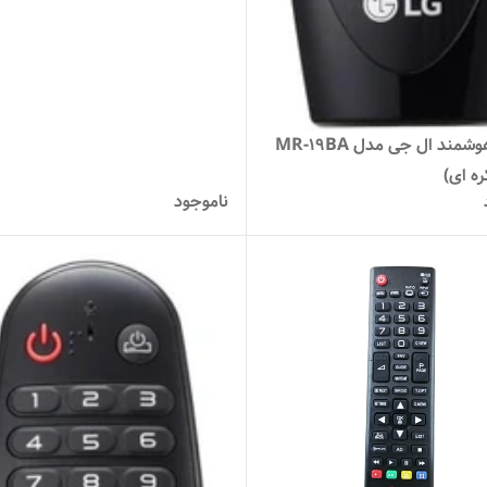
کنترل هوشمند ال جی مدل MR-19BA
ه ای)
ناموجود