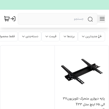
جدیدترین
برندها
قیمت
دسته‌بندی
فقط محصولا
پایه دیواری متحرک تلویزیون37
الی 65 اینچ مدل T33