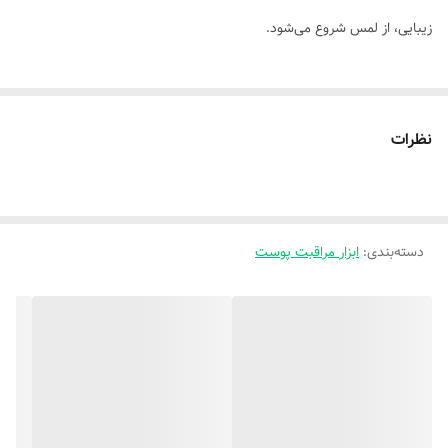
زیبایی، از لمس شروع می‌شود.
با ماساژور صورت ES1081، هر روز به پوستت حس تازگی، جوانی و درخشش
هدیه بده.
نظرات
این دستگاه با طراحی مدرن و عملکرد هوشمند، ترکیبی از تکنولوژی مراقبت
پوستی و ماساژ تخصصی است که تجربه‌ای مشابه سالن‌های زیبایی را در
خانه برایت فراهم می‌کند.
دسته‌بندی
:
ابزار مراقبت پوست
✨ ویژگی‌های منحصربه‌فرد:
🌸 لرزش میکرو و گرمایش هوشمند: برای تحریک گردش خون و جذب
عمیق‌تر مواد مراقبتی
💧 جذب سریع سرم‌ها و کرم‌ها: کمک به تغذیه بهتر سلول‌های پوست