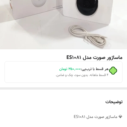
ماساژور صورت مدل ES1081
هر قسط با ترب‌پی:
۳۵۰٬۰۰۰
تومان
۴ قسط ماهانه. بدون سود، چک و ضامن.
توضیحات
💎 ماساژور صورت مدل ES1081