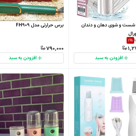
شست و شوی دهان و دندان
برس حرارتی مدل FH909
ورال
1
%
1
790,000
1,2
افزودن به سبد
افزودن به سبد