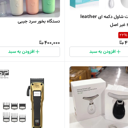
اتو صورت شاول دکمه ای leather
دستگاه بخور سرد جیبی
ل
22
%
400,000
4
افزودن به سبد
افزودن به سبد