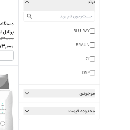
برند
دستگاه 
BLU-RAY
پرتابل ا
,290,000
BRAUN
73,000
Cf
DSP
FH909
موجودی
GEEMY
محدوده قیمت
godfrey
kemei