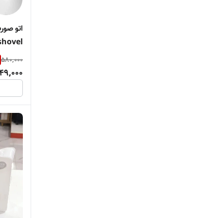
kemei
shovel غیر اص
kenworth
580,000
LAC
49,000
milinda
ORAL
pedi
philips
pro max
rozia