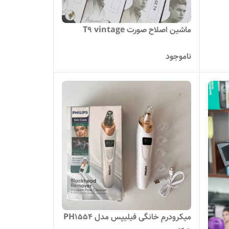
ماشین اصلاح صورت T9 vintage
ناموجود
میکرودرم خانگی فیلیپس مدل PH1554