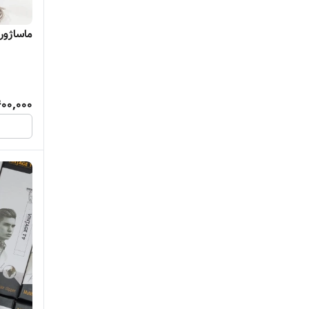
sheglam
ماساژور ص
vgr
VGR
400,000
vintage
Vintage
wax warmer
پاناسونیک
پرومکس
دایسون