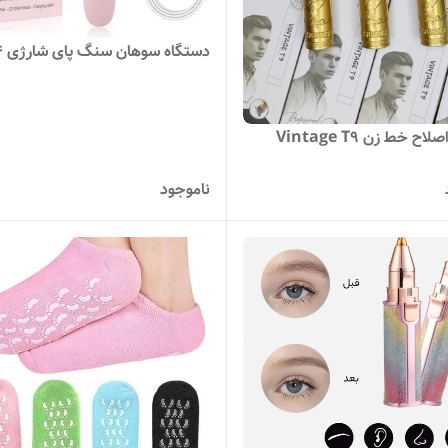
دستگاه سوهان سنگ پای شارژی M64
ح خط زن Vintage T9
ناموجود