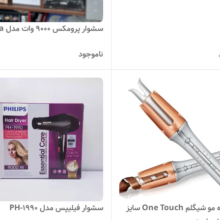
سشوار پرومکس 9000 وات مدل 8889a
ناموجود
فر کننده مو شیگلم One Touch سایز
سشوار فیلیپس مدل PH-1990