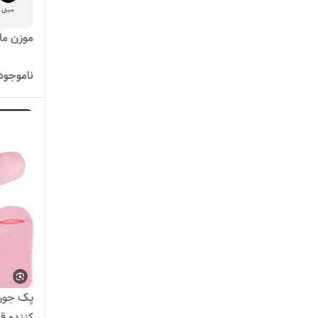
موزن ماتی
ناموجود
پک جورا
کننده ق