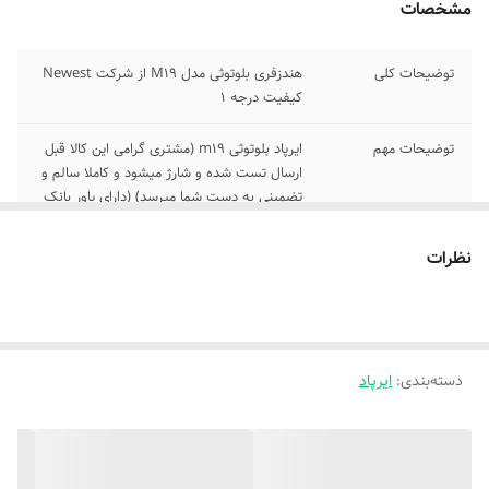
مشخصات
توضیحات کلی
هندزفری بلوتوثی مدل M19 از شرکت Newest
کیفیت درجه 1
توضیحات مهم
ایرپاد بلوتوثی m19 (مشتری گرامی این کالا قبل
ارسال تست شده و شارژ میشود و کاملا سالم و
تضمینی به دست شما میرسد) (دارای پاور بانک
+چراغ قوه )
نظرات
امکانات
محدوده عملکرد: ۱۰ متر -زمان موردنیاز برای
شارژ: یک ساعت -نگهداری باتری در حالت
استندبای: ۱۲۰ ساعت- باتری در حالت پخش
موسیقی: ۴ تا ۵ساعت-باتری هدفون در حالت
مکالمه: ۴ تا ۶ ساعت
دسته‌بندی
:
ایرپاد