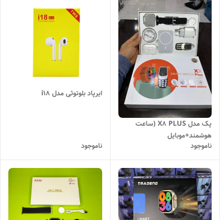
ایرپاد بلوتوثی مدل i18
پک مدل X8 PLUS (ساعت
هوشمند+موبایل
ناموجود
ناموجود
مینی+ایرپاد+پاوربانک)