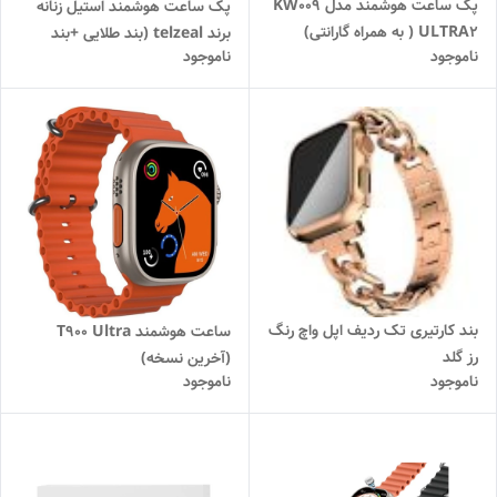
پک ساعت هوشمند مدل KW009
پک ساعت هوشمند استیل زنانه
ULTRA2 ( به همراه گارانتی)
برند telzeal (بند طلایی +بند
ناموجود
ناموجود
صورتی)
بند کارتیری تک ردیف اپل واچ رنگ
ساعت هوشمند T900 Ultra
رز گلد
(آخرین نسخه)
ناموجود
ناموجود