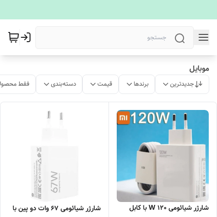
موبایل
جدیدترین
برندها
قیمت
دسته‌بندی
فقط محصولا
شارژر شیائومی 120 W با کابل
شارژر شیائومی 67 وات دو پین با