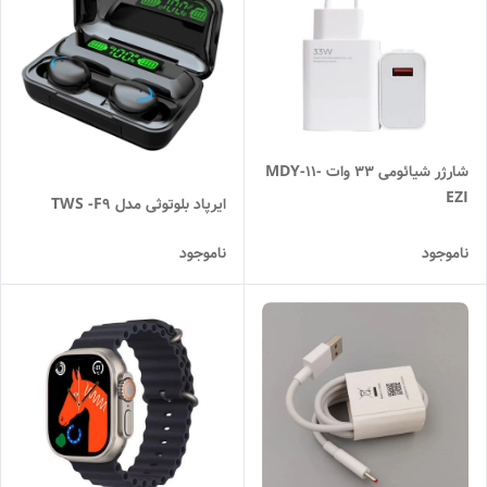
شارژر شیائومی 33 وات MDY-11-
EZI
ایرپاد بلوتوثی مدل TWS -F9
ناموجود
ناموجود