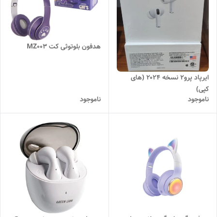
هدفون بلوتوثی کت MZ003
ایرپاد پرو2 نسخه ۲۰۲۴ (های
کپی)
ناموجود
ناموجود