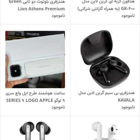
هدفون گربه ای گرین لاین مدل
هندزفری بلوتوث دو تایی Green
GK-400 (به همراه گارانتی شرکتی)
Lion Athens Premium
ناموجود
ناموجود
Sound
هندزفری بی سیم گرین لاین مدل
ساعت هوشمند طرح اپل واچ سری
KAVALA
9 لوگو SERIES 9 LOGO APPLE
ناموجود
ناموجود