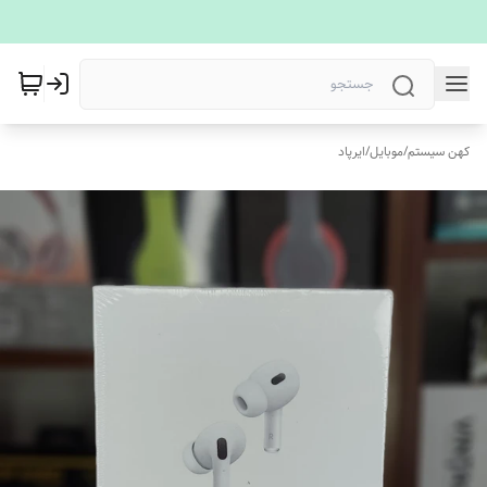
کهن سیستم
/
موبایل
/
ایرپاد