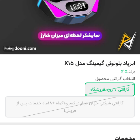
ایرپاد بلوتوثی گیمینگ مدل X15
برند:
x15
انتخاب گارانتی محصول
گارانتی 7 روزه فروشگاه
گارانتی شرکتی جهان تجارت کسری(۶ماه +۱۸ماه خدمات پس از
فروش)
مشخصات