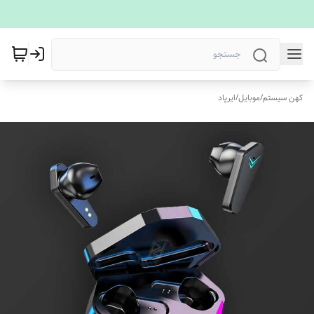
کهن سیستم
/
موبایل
/
ایرپاد