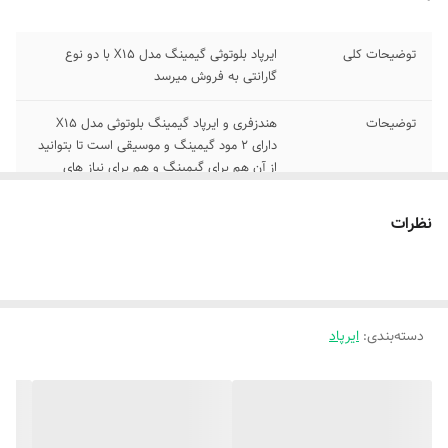
توضیحات کلی
ایرپاد بلوتوثی گیمینگ مدل X15 با دو نوع
گارانتی به فروش میرسد
توضیحات
هندزفری و ایرپاد گیمینگ بلوتوثی مدل X15
دارای 2 مود گیمینگ و موسیقی است تا بتوانید
از آن هم برای گیمینگ و هم برای نیاز های
روزمره استفاده کنید
نظرات
سایر توضیحات
نوع باتری: باتری لیتیومی پلی متری 🔹ظرفیت
باتری هدفون: ۳۰ میلی آمپر ساعت 🔹ظرفیت
باتری جعبه شارژ: ۲۰۰ میلی آمپر ساعت 🔹نوع
شارژ: شارژ TYPE C 🔹مدت زمان شارژ حدود ۳۰
دقیقه 🔹زمان شارژ جعبه شارژ: حدود ۲ ساعت
دسته‌بندی
:
ایرپاد
🔹نگهداری شارژ: حدود ۴-۵ ساعت 🔹