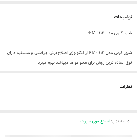
توضیحات
شیور کیمی مدل KM-1112:
شیور کیمی مدل KM-1112 از تکنولوژی اصلاح برش چرخشی و مستقیم دارای
فوق العاده ترین روش برای محو مو ها میباشد بهره میبرد
همچنین این شیور دارای خط زن تریمر دقیق و عالی با طراحی مهندسی و
آرگونومیک در پشت دستگاه میباشد
نظرات
دارای سری شیور متحرک با قابلیت اصلاح در اندازه صفر نیز میباشد
علاوه براین از قابلیت چشم نواز تکنولوژی ضدآب IPX6 برخوردار میباشد
دسته‌بندی
:
اصلاح موی صورت
درضمن سری شیور متحرک و قابل شستشو میباشد که میتوان بعداز هر بار
استفاده آن را با آب یا مواد شوینده تمیز کرد