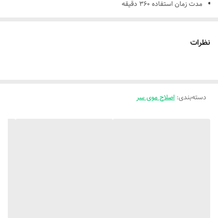
مدت زمان استفاده 360 دقیقه
تکنولوژی اصلاح CLIPPER
جنس تیغه ها DLC
نظرات
دارای 5 درجه تنظیم سرعت (7000 تا 9000 RPM)
طراحی خاص و ارگونومیک
5 دنده
دسته‌بندی
:
دارای چراغ قوه مجزا
اصلاح موی سر
برند کیمی
برند چین
ساخت کشور چین
دارای نمایشگر
یک ابزار حرفه‌ای و کارآمد است که با دارا بودن تکنولوژی پیشرفته، برای هر
نوع سبک و مدل کوتاهی مو، می‌توانید از آن استفاده کنید.ماشین‌اصلاح
کیمی مدل km-1885 به صورت کاملا استاندارد و با ظاهری جذاب،