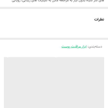
های سر سیاه بدون نیاز به مراجعه مکرر به کلینیک‌ های زیبایی، رویایی
دست‌ یافتنی است.
دستگاه
میکرودرم خانگی
مدل HY9، با عنوان
دستگاه میکرودرم مولتی
نظرات
فانکشنال کلینینگ اینسترومنت مدل HY9
، یکی از بهترین گزینه‌ ها برای این
منظور به شمار می‌رود.
این دستگاه
میکرودرم ارزان قیمت
و
میکرودرم قیمت مناسب
، با فناوری
دسته‌بندی
:
ابزار مراقبت پوست
مکش پیشرفته و سری‌ های متنوع، لایه‌ برداری عمیق پوست را بدون درد و
عوارض جانبی انجام می‌دهد.
قیمت میکرودرم
HY9 با توجه به کیفیت بالای ساخت و قابلیت‌ های حرفه‌ ای
آن، بسیار مقرون‌ به‌ صرفه است و برای استفاده خانگی، سالنی یا حتی
کلینیکی ایده‌آل عمل می‌کند.
در پاریس سنتر، ما این دستگاه را با تضمین اصالت و قیمت رقابتی عرضه
می‌کنیم تا تجربه‌ ای لوکس از مراقبت پوست را در خانه برایتان فراهم سازیم.
مزایای برجسته میکرودرم HY9: کیفیت و کارایی در یک پکیج اقتصادی