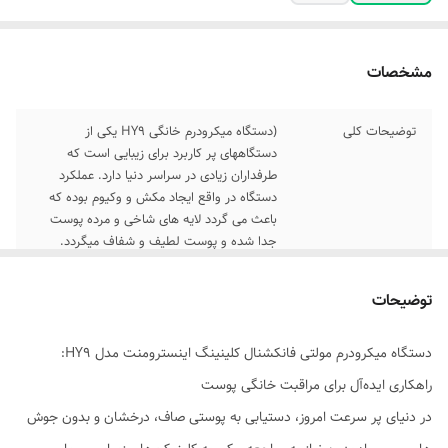
مشخصات
توضیحات کلی
(دستگاه میکرودرم خانگی HY9 یکی از
دستگاههای پر کاربرد برای زیبایی است که
طرفداران زیادی در سراسر دنیا دارد. عملکرد
دستگاه در واقع ایجاد مکش و وکیوم بوده که
باعث می گردد لایه های شاخی و مرده پوست
جدا شده و پوست لطیف و شفاف میگردد.
انتخاب نوع کیفیت
این محصول در دو‌ کیفیت در بازار وجود دارد.
توضیحات
جنس محصول
کیفیت ساخت درجه ۱ ا و درجه ۲ غیر اصل که
در قدرت مکش و توان باطری باهم تفاوت دارند
دستگاه میکرودرم مولتی فانکشنال کلینینگ اینسترومنت مدل HY9:
راهکاری ایده‌آل برای مراقبت خانگی پوست
در دنیای پر سرعت امروز، دستیابی به پوستی صاف، درخشان و بدون جوش‌