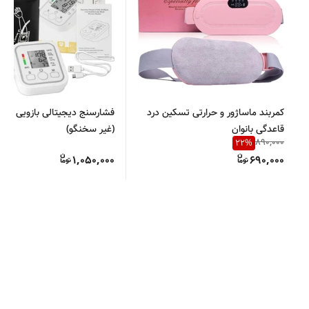
کمربند ماساژور و حرارتی تسکین درد
فشارسنج دیجیتالی بازویی آرم 
قاعدگی بانوان
(غیر سخنگو)
890,000
22
%
1,050,000
690,000