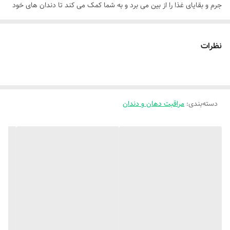
مدل محصول
مدل اسمی‌ محصول A8 می باشد
جرم و بقایای غذا را از بین می برد و به شما کمک می کند تا دندان های خود
را به طور کامل تمیز و سالم نگه دارید.
نظرات
واتر جت دندان
دسته‌بندی
:
مراقبت دهان و دندان
استفاده از واتر جت دندان، یکی از بهترین راه های جلوگیری از ایجاد بیماری
های لثه و دندان است. این دستگاه با تولید یک جریان ضربه ای قوی از آب
یا محلول ضد عفونی کننده، می تواند بقایای غذا، پلاک، و رنگ دهان را به
طور کامل از بین ببرد. این فناوری به شما امکان می دهد تا به سختی رسیدن
به برخی نقاط دسترسی سخت در دهان، مانند فضاهای بین دندانی،
موثرترین تمیزی را ارائه دهید.
یکی از مزیت های بزرگ واتر جت دندان، آسیب نرساندن به لثه است.