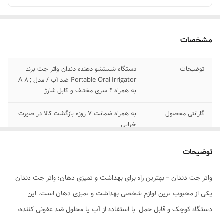
مشخصات
توضیحات
دستگاه شستشو دهنده دندان واتر جت برند
Portable Oral Irrigator ضد آب / مدل ; A 8
به همراه 4 سری مختلف و کابل شارژ
گارانتی محصول
به همراه ضمانت 7 روزه بازگشت کالا در صورت
خرابی
توضیحات کلی
این دستگاه با فشار آب برای تمیز کردن عمیق و
توضیحات
قدرتمند دندان های شما بدون آسیب رساندن به
لثه ها استفاده می کند. این کار نفس شما را تازه
واتر جت دندان – بهترین راه برای بهداشت و تمیزی دهان؛ واتر جت دندان
می کند و تارتار و جرم را از بین می برد. از
پوسیدگی دندان و بیماری های پریودنتال
یکی از محبوب ترین لوازم شخصی بهداشت و تمیزی دهان است. این
جلوگیری می کند
دستگاه کوچک و قابل حمل، با استفاده از آب یا محلول ضد عفونی کننده،